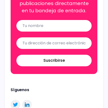
publicaciones directamente
en tu bandeja de entrada.
Name
Email
Suscribirse
Síguenos