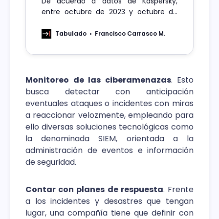
De acuerdo a datos de Kaspersky,
entre octubre de 2023 y octubre de
2024, las empresas chilenas sufrieron
más de 8,3 millones de ataques de
Tabulado
Francisco Carrasco M.
malware, lo que confirma que el
panorama de amenazas informáticas
sigue siendo un tema preocupante y,
por ende, se deben redoblar los
Monitoreo de las ciberamenazas
. Esto
esfuerzos para
busca detectar con anticipación
eventuales ataques o incidentes con miras
a reaccionar velozmente, empleando para
ello diversas soluciones tecnológicas como
la denominada SIEM, orientada a la
administración de eventos e información
de seguridad.
Contar con planes de respuesta
. Frente
a los incidentes y desastres que tengan
lugar, una compañía tiene que definir con