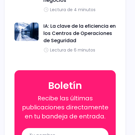
negocios
Lectura de 4 minutos
IA: La clave de la eficiencia en
los Centros de Operaciones
de Seguridad
Lectura de 6 minutos
Boletín
Recibe las últimas
publicaciones directamente
en tu bandeja de entrada.
Name
Email