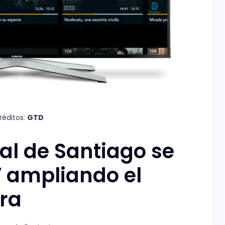
éditos: 
GTD
pal de Santiago se
V ampliando el
ura