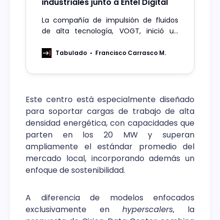
industriales junto a Entel Digital
La compañía de impulsión de fluidos
de alta tecnología, VOGT, inició un
proceso de transformación digital
junto a Entel Digital, para modernizar
Tabulado
Francisco Carrasco M.
sus procesos críticos, integrando
conectividad gestionada IoT y analítica
avanzada en sus soluciones
industriales.
Este centro está especialmente diseñado
para soportar cargas de trabajo de alta
densidad energética, con capacidades que
parten en los 20 MW y superan
ampliamente el estándar promedio del
mercado local, incorporando además un
enfoque de sostenibilidad.
A diferencia de modelos enfocados
exclusivamente en
hyperscalers
, la