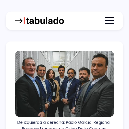
Menu togg
De izquierda a derecha: Pablo García, Regional 
Business Manager de Cirion Data Centers; 