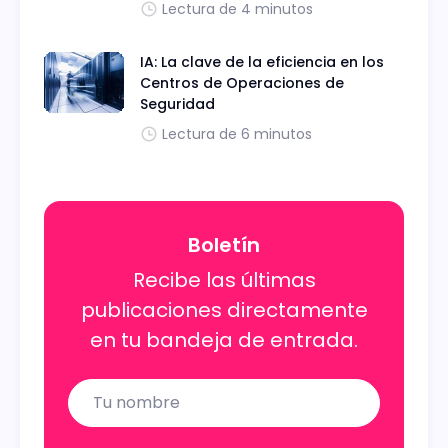
Lectura de 4 minutos
IA: La clave de la eficiencia en los
Centros de Operaciones de
Seguridad
Lectura de 6 minutos
Boletín
Recibe las últimas
publicaciones directamente
en tu bandeja de entrada.
Name
Email