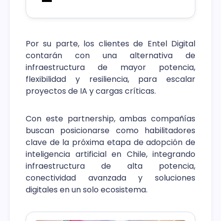
océano sostienen la mayor parte del
tráfico digital del
planeta y permiten que funcionen
servicios esenciales de la economía
Por su parte, los clientes de Entel Digital
global.
contarán con una alternativa de
infraestructura de mayor potencia,
flexibilidad y resiliencia, para escalar
proyectos de IA y cargas críticas.
Con este partnership, ambas compañías
buscan posicionarse como habilitadores
clave de la próxima etapa de adopción de
inteligencia artificial en Chile, integrando
infraestructura de alta potencia,
conectividad avanzada y soluciones
digitales en un solo ecosistema.