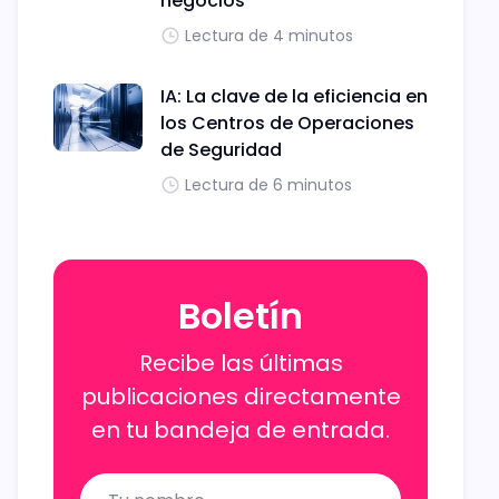
negocios
Lectura de 4 minutos
IA: La clave de la eficiencia en
los Centros de Operaciones
de Seguridad
Lectura de 6 minutos
Boletín
Recibe las últimas
publicaciones directamente
en tu bandeja de entrada.
Name
Email