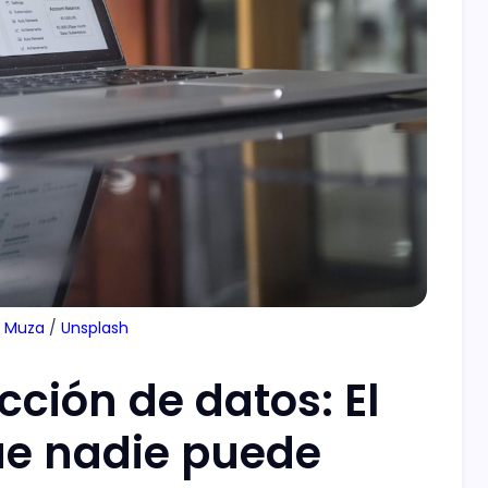
s Muza
 / 
Unsplash
cción de datos: El
ue nadie puede