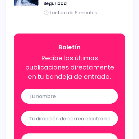
Seguridad
Lectura de 6 minutos
Boletín
Recibe las últimas
publicaciones directamente
en tu bandeja de entrada.
Name
Email