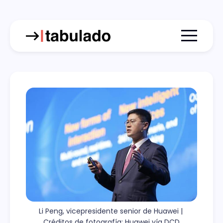
Menu togg
Li Peng, vicepresidente senior de Huawei | 
Créditos de fotografía: Huawei vía DCD