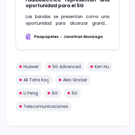
oportunidad para el 5G
Las bandas se presentan como una
oportunidad para alcanzar grandes
coberturas con menor cantidad de
radiobases.
Pisapapeles
Jonathan Munizaga
Huawei
5G Advanced
Ken Hu
Ali Taha Koç
Alex Sinclair
Li Peng
6G
5G
Telecomunicaciones