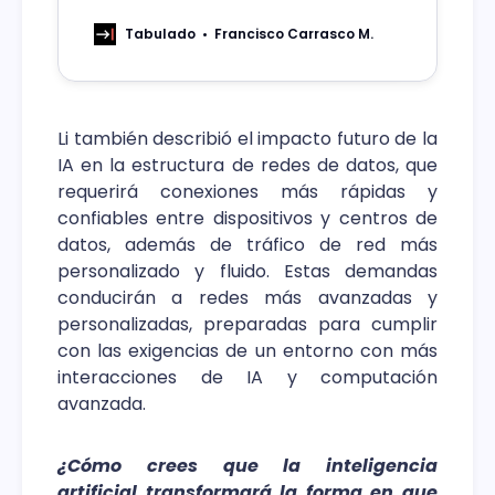
tecnología en el mundo. Según cifras
de la Subsecretaría de
Tabulado
Francisco Carrasco M.
Telecomunicaciones, la fibra óptica
representa un 69,7% de las conexiones
a internet fija a nivel país.
Li también describió el impacto futuro de la
IA en la estructura de redes de datos, que
requerirá conexiones más rápidas y
confiables entre dispositivos y centros de
datos, además de tráfico de red más
personalizado y fluido. Estas demandas
conducirán a redes más avanzadas y
personalizadas, preparadas para cumplir
con las exigencias de un entorno con más
interacciones de IA y computación
avanzada.
¿Cómo crees que la inteligencia
artificial transformará la forma en que