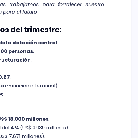
as trabajamos para fortalecer nuestro
 para el futuro"
.
s del trimestre:
 de la dotación central
.
000 personas
.
tructuración
.
.
0,67
.
sin variación interanual).
P
:
S$ 18.000 millones
.
l del
4 %
(US$ 3.939 millones).
S$ 7.871 millones).