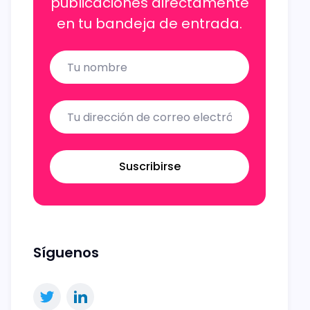
publicaciones directamente
en tu bandeja de entrada.
Name
Email
Suscribirse
Síguenos