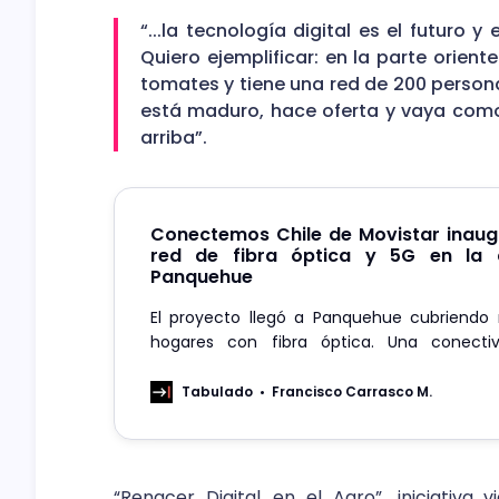
“...la tecnología digital es el futuro y
Quiero ejemplificar: en la parte orient
tomates y tiene una red de 200 perso
está maduro, hace oferta y vaya como 
arriba”.
Conectemos Chile de Movistar inaug
red de fibra óptica y 5G en la
Panquehue
El proyecto llegó a Panquehue cubriendo
hogares con fibra óptica. Una conecti
complementa con la red 5G móvil, la qu
cerca más de 700 personas de la comuna 
Tabulado
Francisco Carrasco M.
la red
“Renacer Digital en el Agro”, iniciativa
v