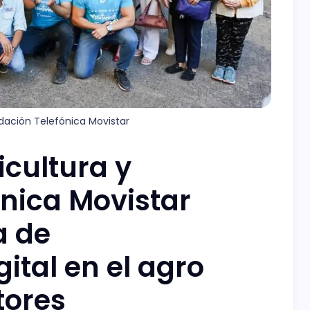
ndación Telefónica Movistar
icultura y
nica Movistar
a de
gital en el agro
tores