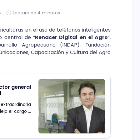
4
Lectura de 4 minutos
ricultoras en el uso de teléfonos inteligentes
o central de “
Renacer Digital en el Agro
”,
arrollo Agropecuario (INDAP), Fundación
nicaciones, Capacitación y Cultura del Agro
ctor general
l
xtraordinaria
eja el cargo a
a de Fundación
seño actual