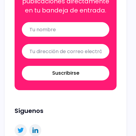
publicaciones directamente
en tu bandeja de entrada.
Name
Email
Suscribirse
Síguenos