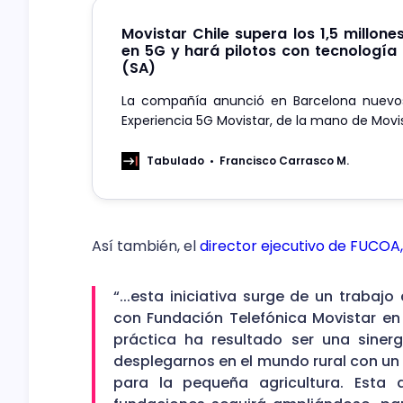
Movistar Chile supera los 1,5 millone
en 5G y hará pilotos con tecnología
(SA)
La compañía anunció en Barcelona nuevos
Experiencia 5G Movistar, de la mano de Movi
en la Universidad Católica de la Santísim
en Universidad de La Serena, en los que s
Tabulado
Francisco Carrasco M.
tecnología.
Así también, el
director ejecutivo de FUCOA,
“...esta iniciativa surge de un trabaj
con Fundación Telefónica Movistar en 
práctica ha resultado ser una siner
desplegarnos en el mundo rural con un 
para la pequeña agricultura. Esta 