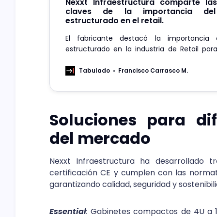
Nexxt Infraestructura comparte la
claves de la importancia del
estructurado en el retail.
El fabricante destacó la importancia 
estructurado en la industria de Retail para
conectividad en una operación moderna y l
necesaria en un entorno cada vez más din
Tabulado
Francisco Carrasco M.
permite reducir costos operativos y con
seguridad.
Soluciones para di
del mercado
Nexxt Infraestructura ha desarrollado 
certificación CE y cumplen con las normati
garantizando calidad, seguridad y sostenibil
Essential
:
Gabinetes compactos de 4U a 12