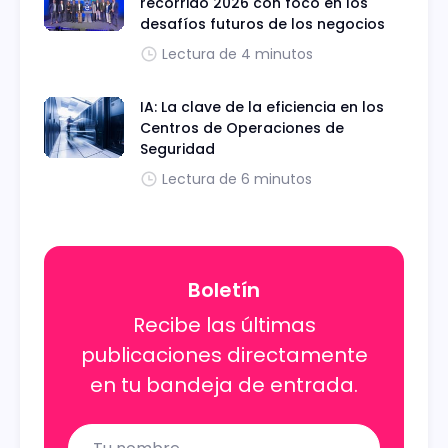
recorrido 2026 con foco en los
desafíos futuros de los negocios
Lectura de 4 minutos
IA: La clave de la eficiencia en los
Centros de Operaciones de
Seguridad
Lectura de 6 minutos
Boletín
Recibe las últimas
publicaciones directamente
en tu bandeja de entrada.
Name
Email