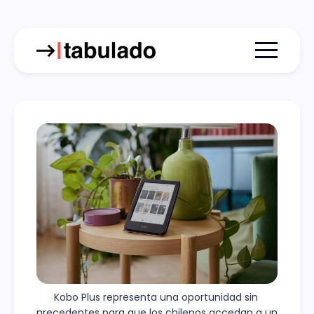
Menu togg
Kobo Plus representa una oportunidad sin 
precedentes para que los chilenos accedan a un 