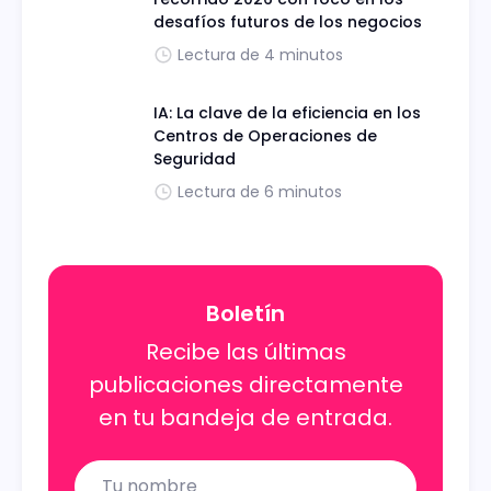
desafíos futuros de los negocios
Lectura de 4 minutos
IA: La clave de la eficiencia en los
Centros de Operaciones de
Seguridad
Lectura de 6 minutos
Boletín
Recibe las últimas
publicaciones directamente
en tu bandeja de entrada.
Name
Email