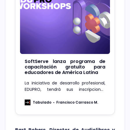
SoftServe lanza programa de
capacitación gratuito para
educadores de América Latina
La iniciativa de desarrollo profesional,
EDUPRO, tendrá sus inscripciones
abiertas hasta el 20 de marzo y ofrece
talleres interactivos en línea diseñados
Tabulado
Francisco Carrasco M.
para empoderar a los educadores en el
entorno digital actual.
Bart Robers, Director de Audiolibros y