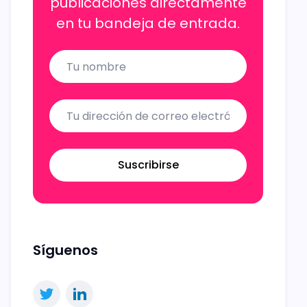
publicaciones directamente
en tu bandeja de entrada.
Name
Email
Suscribirse
Síguenos