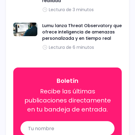
realidad
Lectura de 3 minutos
Lumu lanza Threat Observatory que
ofrece inteligencia de amenazas
personalizada y en tiempo real
Lectura de 6 minutos
Boletín
Recibe las últimas
publicaciones directamente
en tu bandeja de entrada.
Name
Email