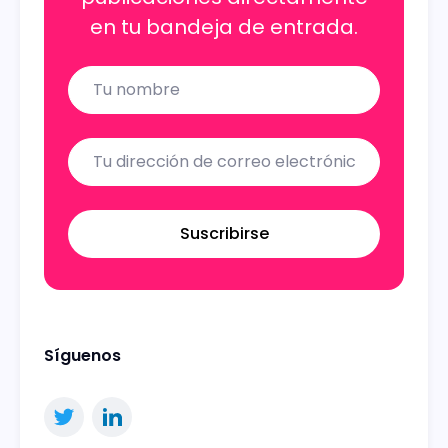
en tu bandeja de entrada.
Name
Email
Suscribirse
Síguenos