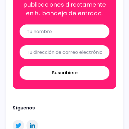
publicaciones directamente
en tu bandeja de entrada.
Name
Email
Suscribirse
Síguenos