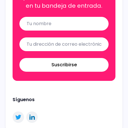
en tu bandeja de entrada.
Name
Email
Suscribirse
Síguenos