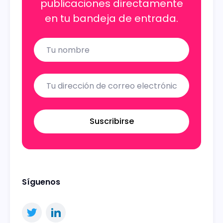
publicaciones directamente
en tu bandeja de entrada.
Name
Email
Suscribirse
Síguenos