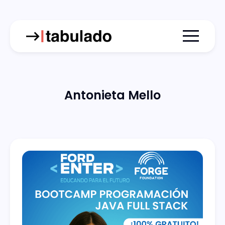
Menu togg
Antonieta Mello