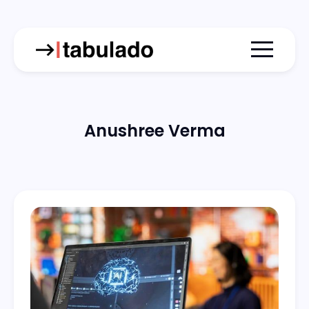
Menu togg
Anushree Verma