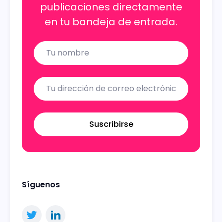
publicaciones directamente
en tu bandeja de entrada.
Name
Email
Suscribirse
Síguenos