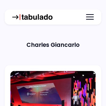
Menu togg
Charles Giancarlo