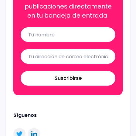
publicaciones directamente
en tu bandeja de entrada.
Name
Email
Suscribirse
Síguenos