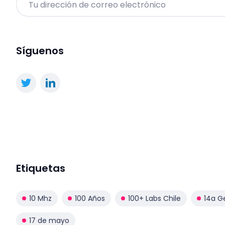
Síguenos
Etiquetas
10 Mhz
100 Años
100+ Labs Chile
14a G
17 de mayo