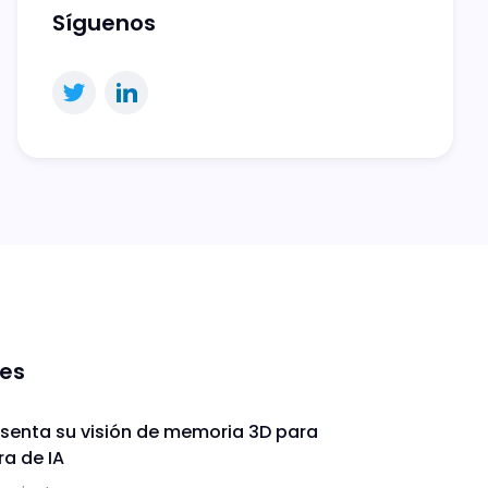
Síguenos
nes
enta su visión de memoria 3D para
ra de IA