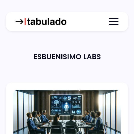
Menu togg
ESBUENISIMO LABS