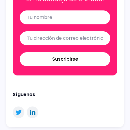
Name
Email
Suscribirse
Síguenos