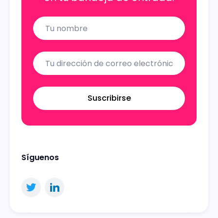
Name
Email
Suscribirse
Síguenos