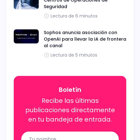
Seguridad
Lectura de 6 minutos
Sophos anuncia asociación con
OpenAI para llevar la IA de frontera
al canal
Lectura de 5 minutos
Boletín
Recibe las últimas
publicaciones directamente
en tu bandeja de entrada.
Name
Email