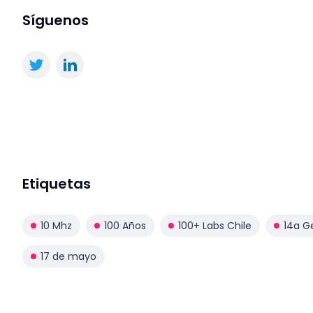
Síguenos
Etiquetas
10 Mhz
100 Años
100+ Labs Chile
14a G
17 de mayo