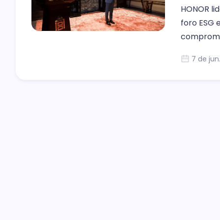
HONOR lide
foro ESG 
compromi
7 de jun