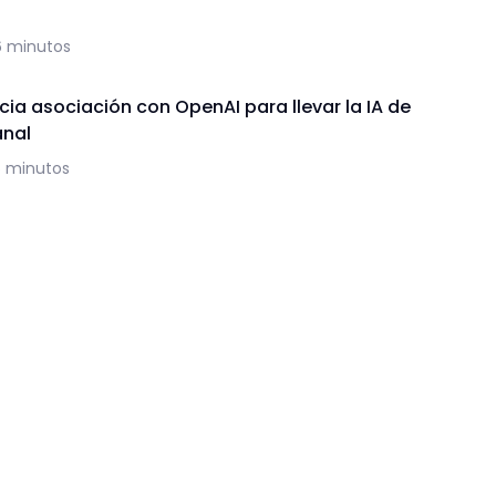
6 minutos
ia asociación con OpenAI para llevar la IA de
anal
5 minutos