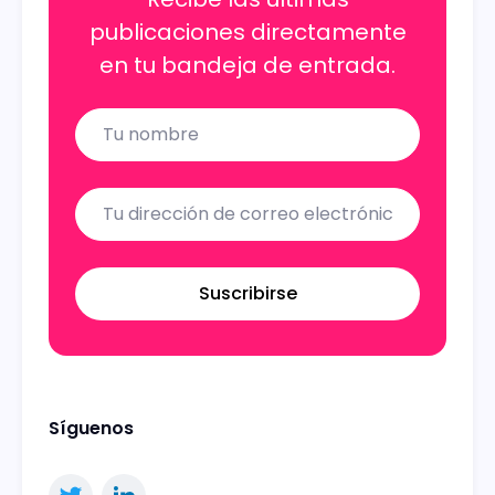
publicaciones directamente
en tu bandeja de entrada.
Name
Email
Suscribirse
Síguenos