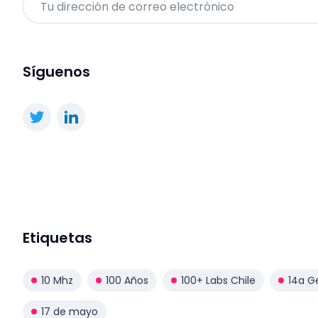
Síguenos
Etiquetas
10 Mhz
100 Años
100+ Labs Chile
14a G
17 de mayo