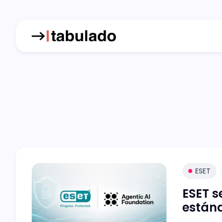
ESET
ESET s
estánd