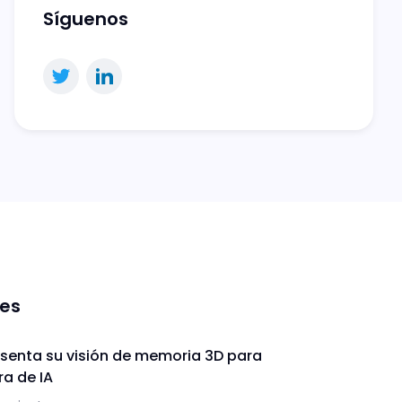
Síguenos
nes
enta su visión de memoria 3D para
ra de IA