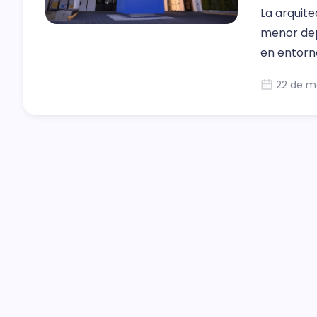
La arquite
menor dep
en entorn
22 de m