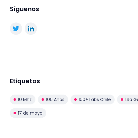
Síguenos
Etiquetas
10 Mhz
100 Años
100+ Labs Chile
14a G
17 de mayo