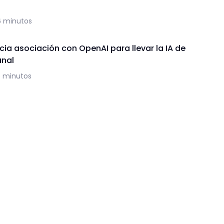
6 minutos
ia asociación con OpenAI para llevar la IA de
anal
5 minutos