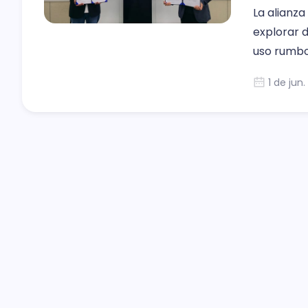
La alianz
explorar 
uso rumb
1 de jun