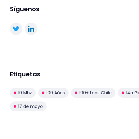
Síguenos
Etiquetas
10 Mhz
100 Años
100+ Labs Chile
14a G
17 de mayo