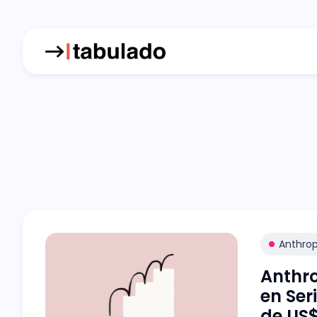
Anthrop
Anthro
en Ser
de US$