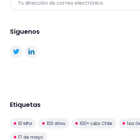
Síguenos
Etiquetas
10 Mhz
100 Años
100+ Labs Chile
14a G
17 de mayo