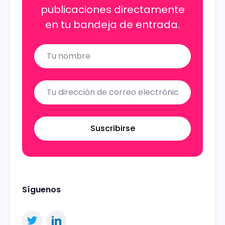
publicaciones directamente
en tu bandeja de entrada.
Name
Email
Suscribirse
Síguenos