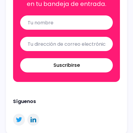
en tu bandeja de entrada.
Name
Email
Suscribirse
Síguenos