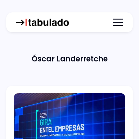
Menu togg
Óscar Landerretche