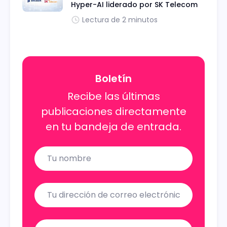
Hyper-AI liderado por SK Telecom
Lectura de 2 minutos
Boletín
Recibe las últimas
publicaciones directamente
en tu bandeja de entrada.
Name
Email