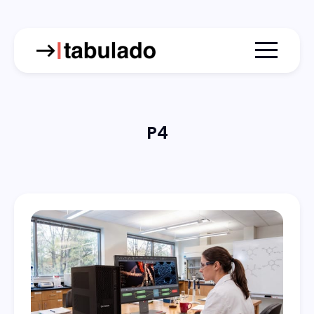
Menu togg
P4