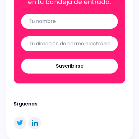
en tu bandeja de entrada.
Name
Email
Suscribirse
Síguenos