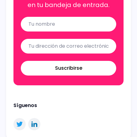
en tu bandeja de entrada.
Name
Email
Suscribirse
Síguenos