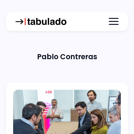
Menu togg
Pablo Contreras