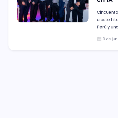
Cincuenta
a este hi
Perú y una
próximo e
9 de jun