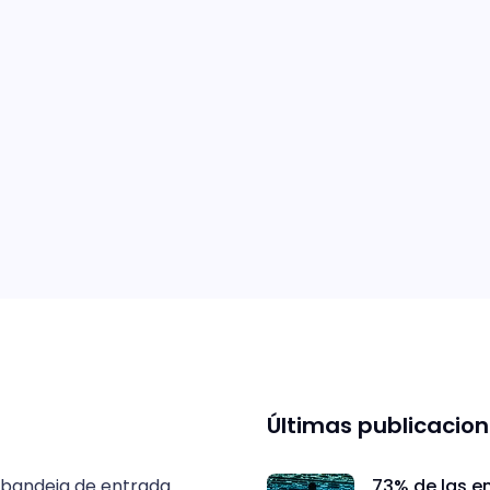
Últimas publicacio
 bandeja de entrada.
73% de las e