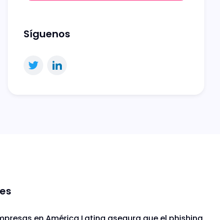
Síguenos
nes
mpresas en América Latina asegura que el phishing