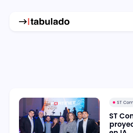
ST Com
ST Co
proyec
en IA