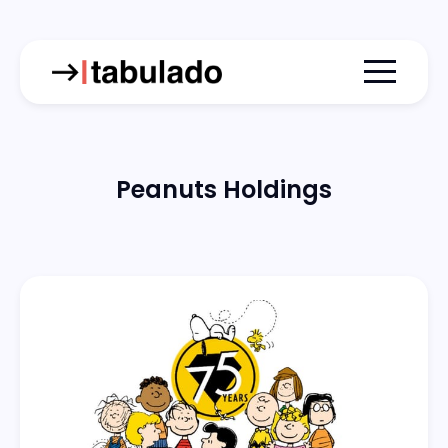
Menu togg
Peanuts Holdings