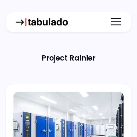
Menu togg
Project Rainier