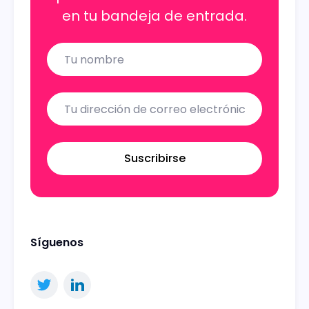
en tu bandeja de entrada.
Name
Email
Suscribirse
Síguenos