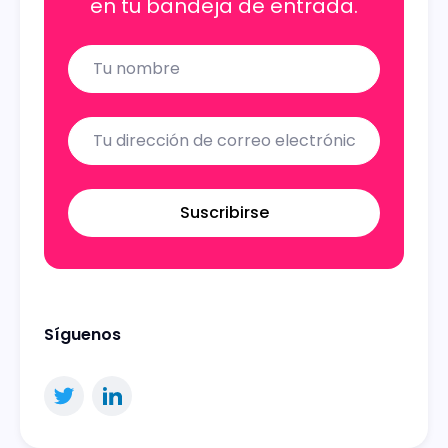
en tu bandeja de entrada.
Name
Email
Suscribirse
Síguenos