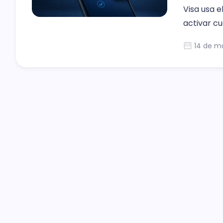
Visa usa e
activar c
14 de m