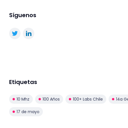
Síguenos
Etiquetas
10 Mhz
100 Años
100+ Labs Chile
14a G
17 de mayo