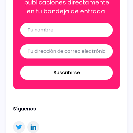
publicaciones directamente
en tu bandeja de entrada.
Name
Email
Suscribirse
Síguenos