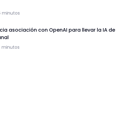
6 minutos
ia asociación con OpenAI para llevar la IA de
anal
5 minutos