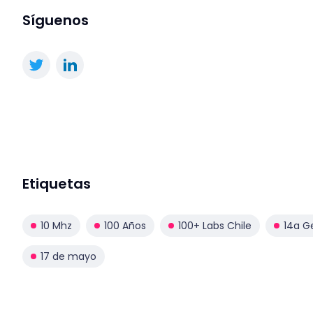
Síguenos
Etiquetas
10 Mhz
100 Años
100+ Labs Chile
14a G
17 de mayo