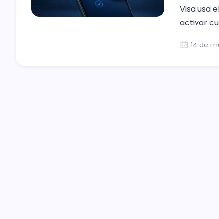
Visa usa e
activar c
14 de m