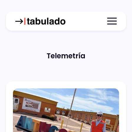
Menu togg
Telemetría