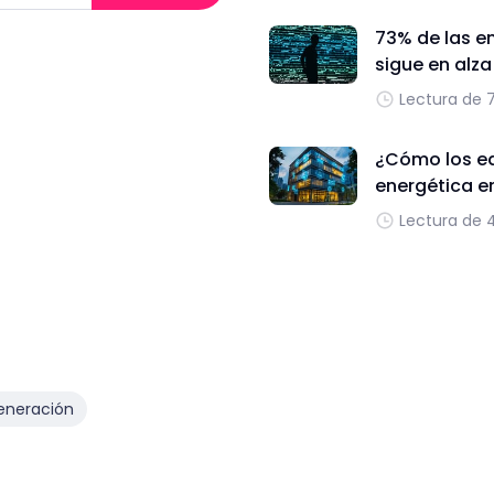
73% de las e
sigue en alz
Lectura de 
¿Cómo los edi
energética e
Lectura de 
eneración