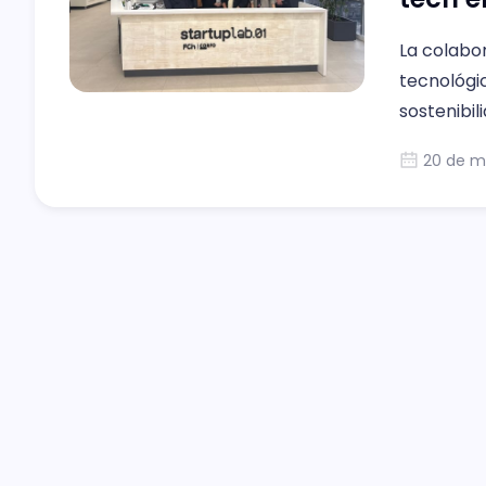
La colabor
tecnológic
sostenibil
desarroll
20 de m
personas.