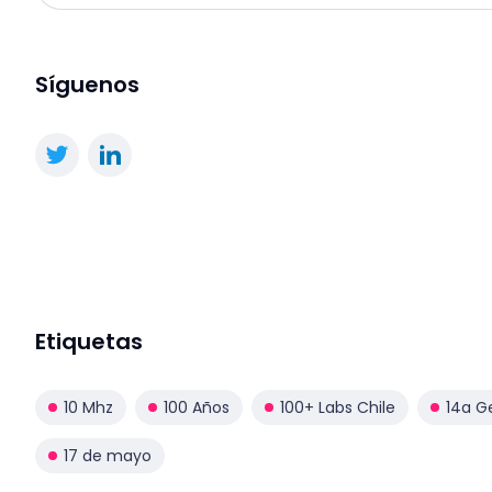
Síguenos
Etiquetas
10 Mhz
100 Años
100+ Labs Chile
14a G
17 de mayo