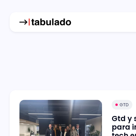
GTD
Gtd y 
para i
tech e