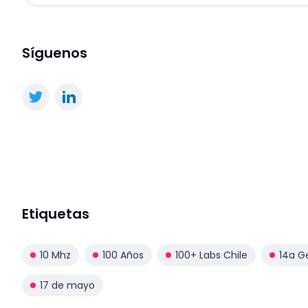
Síguenos
Etiquetas
10 Mhz
100 Años
100+ Labs Chile
14a G
17 de mayo