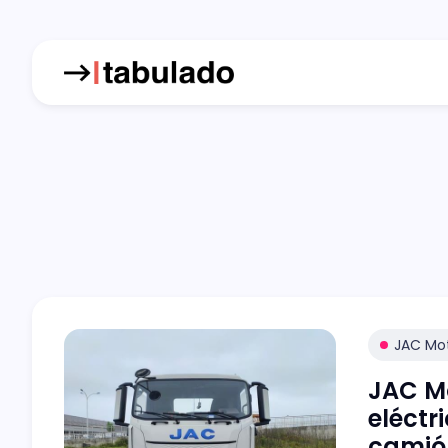
JAC Mo
JAC Mo
eléctr
camión