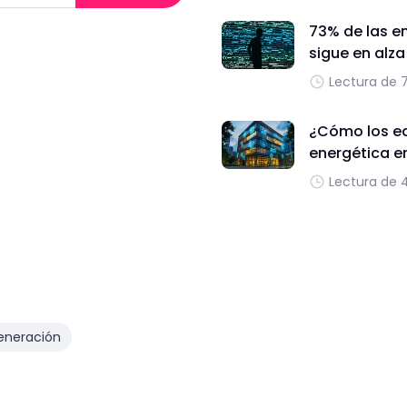
73% de las e
sigue en alz
Lectura de 
¿Cómo los edi
energética e
Lectura de 
eneración