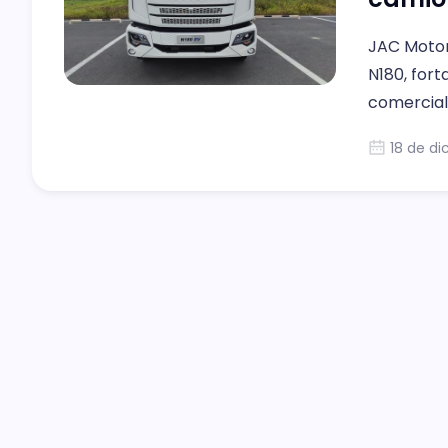
JAC Motor
N180, fort
comercial 
18 de di