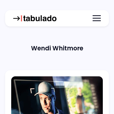
Menu togg
Wendi Whitmore