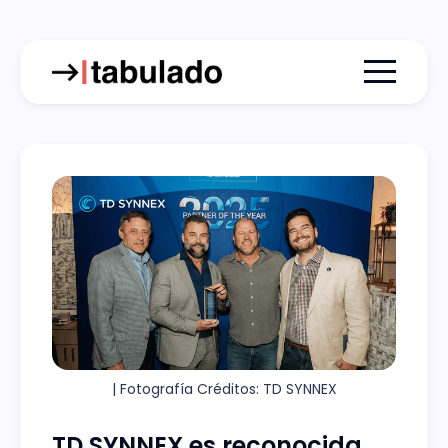
Menu togg
| Fotografía Créditos: TD SYNNEX
TD SYNNEX es reconocida