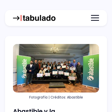
Menu togg
Fotografía | Créditos: Abastible
Abastible y la