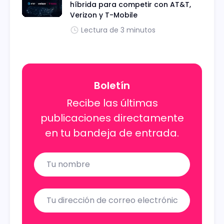
híbrida para competir con AT&T,
Verizon y T-Mobile
Lectura de 3 minutos
Boletín
Recibe las últimas
publicaciones directamente
en tu bandeja de entrada.
Name
Email