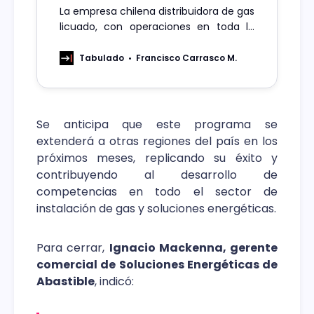
La empresa chilena distribuidora de gas
licuado, con operaciones en toda la
Costa Pacífico de Sudamérica, está
realizando un up grade de sus procesos
Tabulado
Francisco Carrasco M.
para tener una estructura cada vez
más ágil y unificada a nivel regional.
Se anticipa que este programa se
extenderá a otras regiones del país en los
próximos meses, replicando su éxito y
contribuyendo al desarrollo de
competencias en todo el sector de
instalación de gas y soluciones energéticas.
Para cerrar,
Ignacio Mackenna, gerente
comercial de Soluciones Energéticas de
Abastible
, indicó: