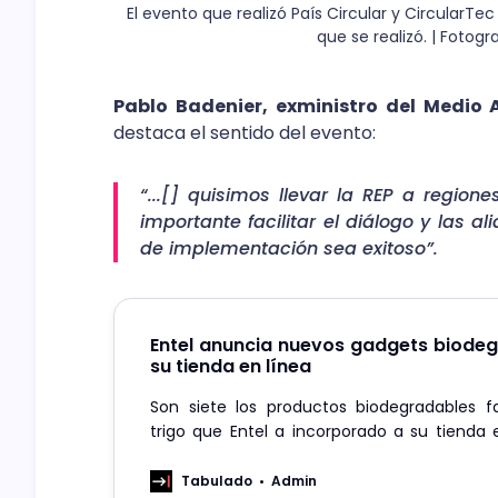
El evento que realizó País Circular y CircularTe
que se realizó. | Fotogr
Pablo Badenier, exministro del Medio 
destaca el sentido del evento:
“...[] quisimos llevar la REP a regiones
importante facilitar el diálogo y las a
de implementación sea exitoso”.
Entel anuncia nuevos gadgets biode
su tienda en línea
Son siete los productos biodegradables f
trigo que Entel a incorporado a su tienda e
ellos una powerbank, cables, cargadores y pa
Tabulado
Admin